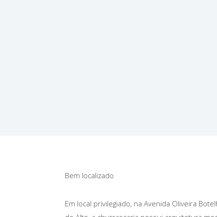
Bem localizado
Em local privilegiado, na Avenida Oliveira Bote
do Alto, a churrascaria possui arquitetura 