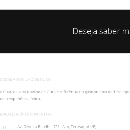
Deseja saber m
SOBRE A NOVILHO DE OURO
A Churrascaria Novilho de Ouro é referência na gastronomia de Teresópol
uma experiência única.
LOCALIZAÇÃO E CONTATOS
Av. Oliveira Botelho, 721 - Alto, Teresópolis/RJ