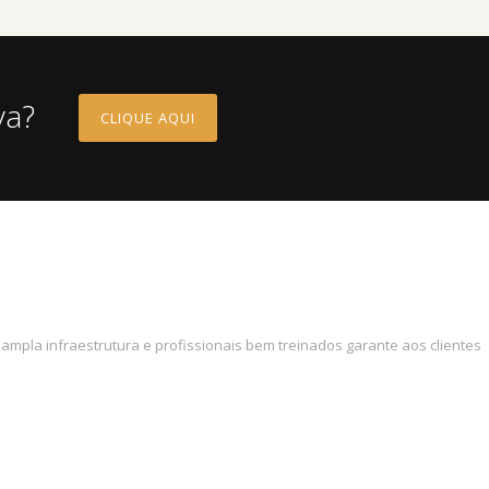
va?
CLIQUE AQUI
ampla infraestrutura e profissionais bem treinados garante aos clientes