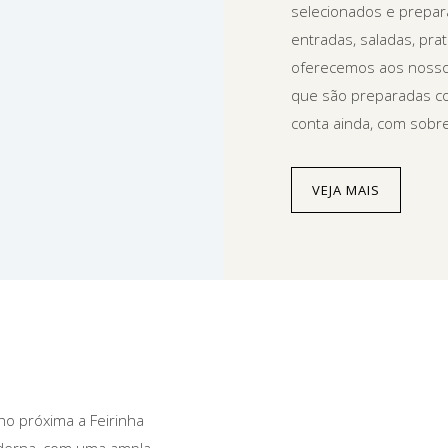
selecionados e prepar
entradas, saladas, pr
oferecemos aos nossos 
que são preparadas com
conta ainda, com sobr
VEJA MAIS
lho próxima a Feirinha
moderna, com uma ampla