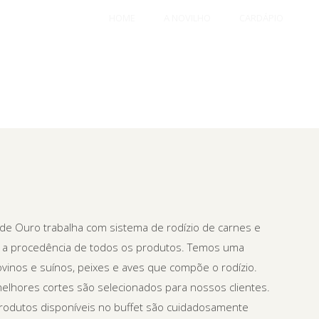
HOME
A NOVILHO
CARDÁPIO
 de Ouro trabalha com sistema de rodízio de carnes e
e a procedência de todos os produtos. Temos uma
vinos e suínos, peixes e aves que compõe o rodízio.
melhores cortes são selecionados para nossos clientes.
odutos disponíveis no buffet são cuidadosamente