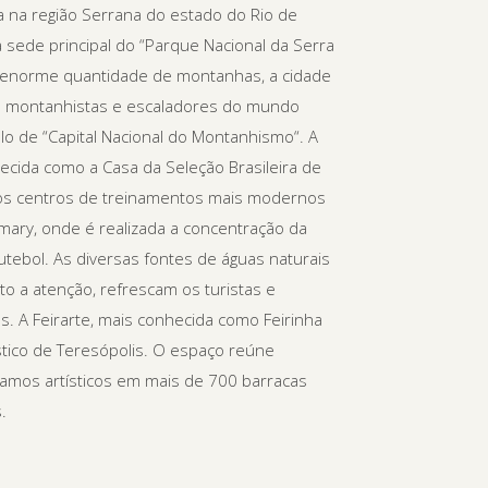
ta na região Serrana do estado do Rio de
 a sede principal do “Parque Nacional da Serra
 enorme quantidade de montanhas, a cidade
ra montanhistas e escaladores do mundo
ulo de “Capital Nacional do Montanhismo“. A
cida como a Casa da Seleção Brasileira de
dos centros de treinamentos mais modernos
ary, onde é realizada a concentração da
Futebol. As diversas fontes de águas naturais
o a atenção, refrescam os turistas e
s. A Feirarte, mais conhecida como Feirinha
ístico de Teresópolis. O espaço reúne
ramos artísticos em mais de 700 barracas
.